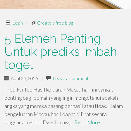
Login
|
Create a free blog
5 Elemen Penting
Untuk prediksi mbah
togel
April 24, 2025
|
Leave a comment
Prediksi Top Hasil keluaran Macau hari ini sangat
penting bagi pemain yang ingin mengetahui apakah
angka yang mereka pasang berhasil atau tidak. Dalam
pengeluaran Macau, hasil dapat dilihat secara
langsung melalui Dwell draw,…
Read More