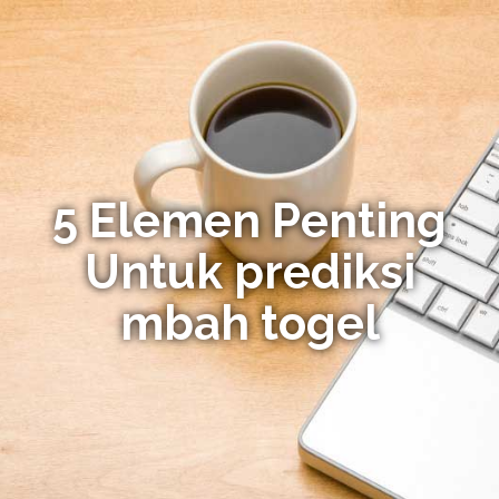
5 Elemen Penting
Untuk prediksi
mbah togel